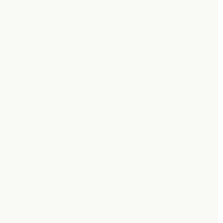
+
+
+
+
+