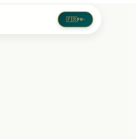
🇫🇷
FR
▾
15