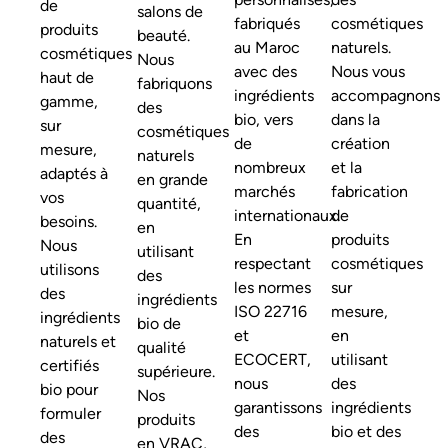
de
salons de
fabriqués
cosmétiques
produits
beauté.
au Maroc
naturels.
cosmétiques
Nous
avec des
Nous vous
haut de
fabriquons
ingrédients
accompagnons
gamme,
des
bio, vers
dans la
sur
cosmétiques
de
création
mesure,
naturels
nombreux
et la
adaptés à
en grande
marchés
fabrication
vos
quantité,
internationaux.
de
besoins.
en
En
produits
Nous
utilisant
respectant
cosmétiques
utilisons
des
les normes
sur
des
ingrédients
ISO 22716
mesure,
ingrédients
bio de
et
en
naturels et
qualité
ECOCERT,
utilisant
certifiés
supérieure.
nous
des
bio pour
Nos
garantissons
ingrédients
formuler
produits
des
bio et des
des
en VRAC,