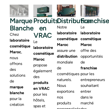
Marque
Produits
Distribution
Franchise
Blanche
en
Notre
Le
laboratoire
laboratoire
VRAC
Chez
cosmétique
cosmétique
laboratoire
Le
Maroc
Maroc
cosmétique
laboratoire
assure une
offre des
Maroc
,
cosmétique
distribution
opportunités
nous
Maroc
mondiale
de
offrons
propose
de
franchise
des
également
cosmétiques
pour les
solutions
des
naturels.
entrepreneurs
de
produits
Nous
souhaitant
marque
en VRAC
exportons
entrer
blanche
pour les
nos
dans le
pour la
hôtels,
produits
marché
création
spas et
personnalisés,
des