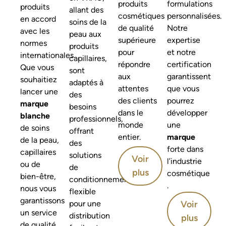
produits
formulations
produits
allant des
cosmétiques
personnalisées.
en accord
soins de la
de qualité
Notre
avec les
peau aux
supérieure
expertise
normes
produits
pour
et notre
internationales.
capillaires,
répondre
certification
Que vous
sont
aux
garantissent
souhaitiez
adaptés à
attentes
que vous
lancer une
des
des clients
pourrez
marque
besoins
dans le
développer
blanche
professionnels,
monde
une
de soins
offrant
entier.
marque
de la peau,
des
forte dans
capillaires
solutions
Voir
l’industrie
ou de
de
plus
cosmétique
bien-être,
conditionnement
.
nous vous
flexible
garantissons
pour une
Voir
un service
distribution
plus
de qualité