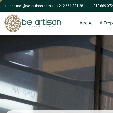
contact@be-artisan.com
+212 661 331 281
+212 669 072
Accueil
À Pro