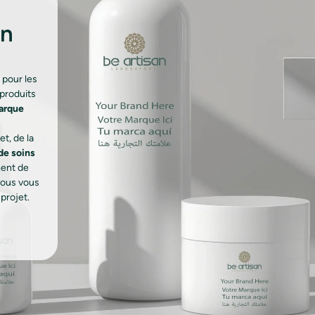
en
e pour les
produits
marque
t, de la
de soins
ment de
nous vous
projet.