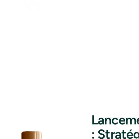
Lanceme
: Straté