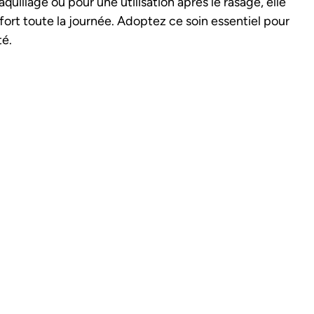
illage ou pour une utilisation après le rasage, elle
fort toute la journée. Adoptez ce soin essentiel pour
té.