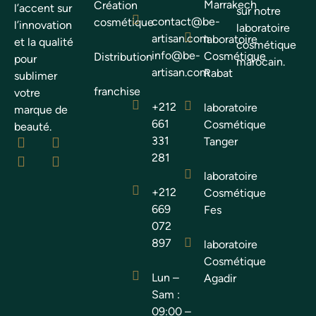
Marrakech
Création
l’accent sur
sur notre
contact@be-
cosmétique
l’innovation
laboratoire
artisan.com
laboratoire
et la qualité
cosmétique
info@be-
Cosmétique
Distribution
pour
marocain.
artisan.com
Rabat
sublimer
franchise
votre
+212
laboratoire
marque de
661
Cosmétique
beauté.
331
Tanger
281
laboratoire
+212
Cosmétique
669
Fes
072
897
laboratoire
Cosmétique
Lun –
Agadir
Sam :
09:00 –