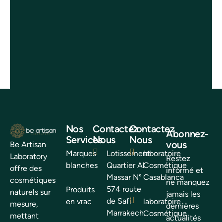
Nos
Contactez
Contactez
Abonnez-
Services
Nous
Nous
vous
Be Artisan
Marques
Lotissement
laboratoire
Laboratory
Restez
blanches
Quartier Al
Cosmétique
offre des
informé et
Massar N°
Casablanca
cosmétiques
ne manquez
574 route
Produits
naturels sur
jamais les
de Safi
en vrac
laboratoire
mesure,
dernières
Marrakech.
Cosmétique
mettant
actualités