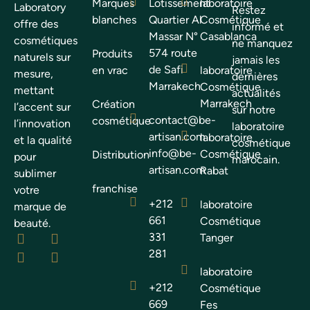
Marques
Lotissement
laboratoire
Laboratory
Restez
blanches
Quartier Al
Cosmétique
offre des
informé et
Massar N°
Casablanca
cosmétiques
ne manquez
574 route
Produits
naturels sur
jamais les
de Safi
en vrac
laboratoire
mesure,
dernières
Marrakech.
Cosmétique
mettant
actualités
Marrakech
Création
l’accent sur
sur notre
contact@be-
cosmétique
l’innovation
laboratoire
artisan.com
laboratoire
et la qualité
cosmétique
info@be-
Cosmétique
Distribution
pour
marocain.
artisan.com
Rabat
sublimer
franchise
votre
+212
laboratoire
marque de
661
Cosmétique
beauté.
331
Tanger
281
laboratoire
+212
Cosmétique
669
Fes